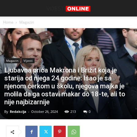
Home
Magazin
Magazin
Vijesti
Ljubavna priča Makrona i Brižit koja je
starija od njega 24 godine: Išao je sa
njenom ćerkom u školu, njegova majka je
molila da ga ostavi makar do 18-te, ali to
nije najbizarnije
By
Redakcija
-
October 26, 2024
213
0