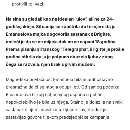
protivili toj vezi.
Na sina su gledali kao na idealan “ulov”, ali ne za 24-
godišnjakinju. Situacija se zaoštrila do te mjere da je
Emanuelova majka dogovorila sastanak s Brigitte,
moleći je da se ne miješa dok on ne napuni 18 godina.
Prema pisanju britanskog “Telegrapha”, Brigitte je prošle
godine otkrila da ju je potpuno obuzela ljubav zbog
čega se razvela. njen brak s prvim mužem.
Magnetska privlačnost Emanuela bila je jednostavno
presnažna da bi se mogla oduprijeti. Od samog početka
Emanuelova brzog i utjecajnog uspona u politici,
nepokolebljivo je bila uz njega. Stalno je dolazila na svaki
sastanak s njim i davala mu ključne savjete dok je
sastavljao govore tijekom predsjedničke kampanje.