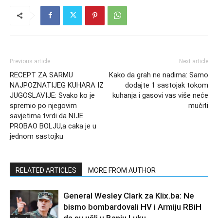
Previous article
Next article
RECEPT ZA SARMU
Kako da grah ne nadima: Samo
NAJPOZNATIJEG KUHARA IZ
dodajte 1 sastojak tokom
JUGOSLAVIJE: Svako ko je
kuhanja i gasovi vas više neće
spremio po njegovim
mučiti
savjetima tvrdi da NIJE
PROBAO BOLJU,a caka je u
jednom sastojku
RELATED ARTICLES
MORE FROM AUTHOR
General Wesley Clark za Klix.ba: Ne
bismo bombardovali HV i Armiju RBiH
da su ušli u Banju Luku