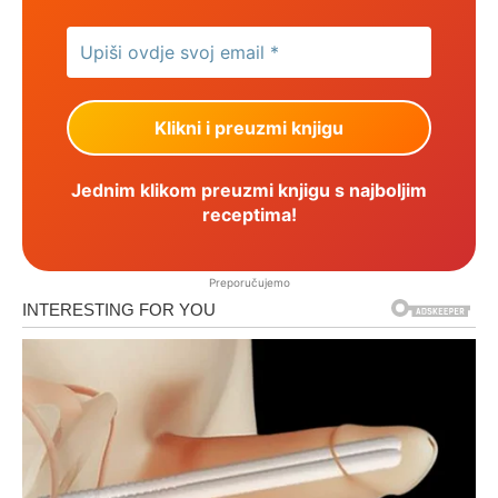
Jednim klikom preuzmi knjigu s najboljim
receptima!
Preporučujemo