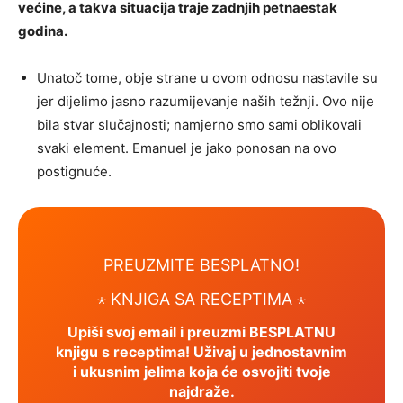
većine, a takva situacija traje zadnjih petnaestak
godina.
Unatoč tome, obje strane u ovom odnosu nastavile su
jer dijelimo jasno razumijevanje naših težnji.
Ovo nije
bila stvar slučajnosti; namjerno smo sami oblikovali
svaki element. Emanuel je jako ponosan na ovo
postignuće.
PREUZMITE BESPLATNO!
⋆ KNJIGA SA RECEPTIMA ⋆
Upiši svoj email i preuzmi BESPLATNU
knjigu s receptima! Uživaj u jednostavnim
i ukusnim jelima koja će osvojiti tvoje
najdraže.