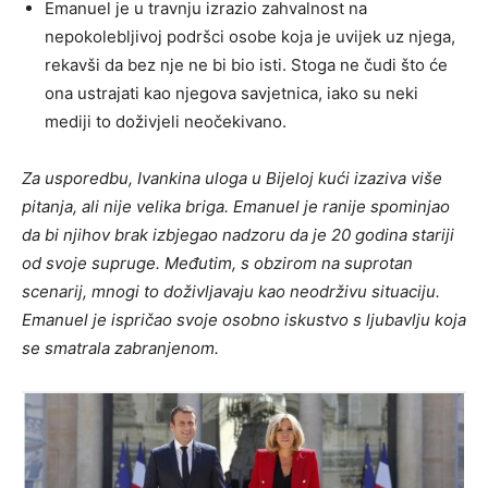
Emanuel je u travnju izrazio zahvalnost na
nepokolebljivoj podršci osobe koja je uvijek uz njega,
rekavši da bez nje ne bi bio isti. Stoga ne čudi što će
ona ustrajati kao njegova savjetnica, iako su neki
mediji to doživjeli neočekivano.
Za usporedbu, Ivankina uloga u Bijeloj kući izaziva više
pitanja, ali nije velika briga. Emanuel je ranije spominjao
da bi njihov brak izbjegao nadzoru da je 20 godina stariji
od svoje supruge. Međutim, s obzirom na suprotan
scenarij, mnogi to doživljavaju kao neodrživu situaciju.
Emanuel je ispričao svoje osobno iskustvo s ljubavlju koja
se smatrala
zabranjenom.