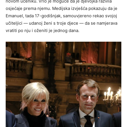
novom učeniku. Vrlo je moguće da je djevojka razvila
osjećaje prema njemu. Medijska izvješća pokazuju da je
Emanuel, tada 17-godišnjak, samouvjereno rekao svojoj
učiteljici — udanoj ženi s troje djece — da se namjerava
vratiti po nju i oženiti je jednog dana.