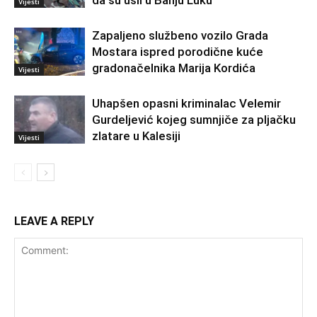
Vijesti
Zapaljeno službeno vozilo Grada
Mostara ispred porodične kuće
gradonačelnika Marija Kordića
Vijesti
Uhapšen opasni kriminalac Velemir
Gurdeljević kojeg sumnjiče za pljačku
zlatare u Kalesiji
Vijesti
LEAVE A REPLY