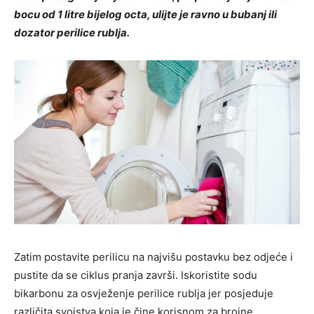
bocu od 1 litre bijelog octa, ulijte je ravno u bubanj ili
dozator perilice rublja.
Zatim postavite perilicu na najvišu postavku bez odjeće i
pustite da se ciklus pranja završi. Iskoristite sodu
bikarbonu za osvježenje perilice rublja jer posjeduje
različita svojstva koja je čine korisnom za brojne