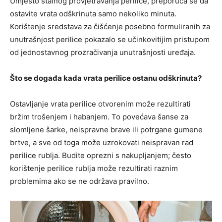
Umjesto stalnog provjetravanja perilice, preporuča se da
ostavite vrata odškrinuta samo nekoliko minuta.
Korištenje sredstava za čišćenje posebno formuliranih za
unutrašnjost perilice pokazalo se učinkovitijim pristupom
od jednostavnog prozračivanja unutrašnjosti uređaja.
Što se događa kada vrata perilice ostanu odškrinuta?
Ostavljanje vrata perilice otvorenim može rezultirati
bržim trošenjem i habanjem. To povećava šanse za
slomljene šarke, neispravne brave ili potrgane gumene
brtve, a sve od toga može uzrokovati neispravan rad
perilice rublja. Budite oprezni s nakupljanjem; često
korištenje perilice rublja može rezultirati raznim
problemima ako se ne održava pravilno.