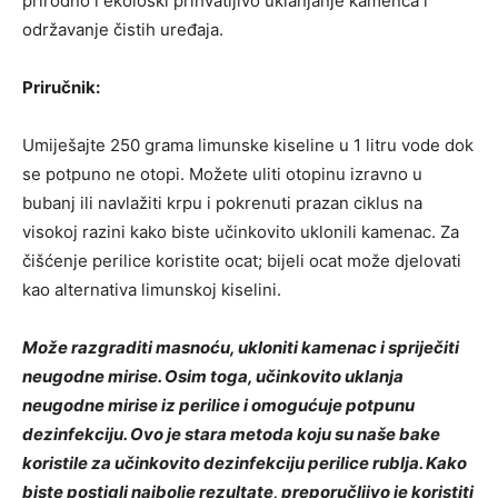
prirodno i ekološki prihvatljivo uklanjanje kamenca i
održavanje čistih uređaja.
Priručnik:
Umiješajte 250 grama limunske kiseline u 1 litru vode dok
se potpuno ne otopi. Možete uliti otopinu izravno u
bubanj ili navlažiti krpu i pokrenuti prazan ciklus na
visokoj razini kako biste učinkovito uklonili kamenac. Za
čišćenje perilice koristite ocat; bijeli ocat može djelovati
kao alternativa limunskoj kiselini.
Može razgraditi masnoću, ukloniti kamenac i spriječiti
neugodne mirise. Osim toga, učinkovito uklanja
neugodne mirise iz perilice i omogućuje potpunu
dezinfekciju. Ovo je stara metoda koju su naše bake
koristile za učinkovito dezinfekciju perilice rublja. Kako
biste postigli najbolje rezultate, preporučljivo je koristiti