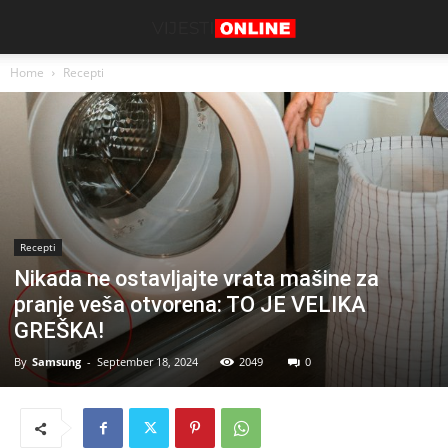
Home
Recepti
Recepti
Nikada ne ostavljajte vrata mašine za
pranje veša otvorena: TO JE VELIKA
GREŠKA!
By
Samsung
-
September 18, 2024
2049
0