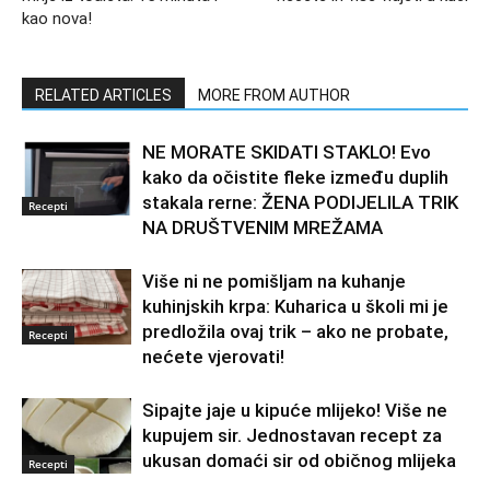
kao nova!
RELATED ARTICLES
MORE FROM AUTHOR
NE MORATE SKIDATI STAKLO! Evo
kako da očistite fleke između duplih
stakala rerne: ŽENA PODIJELILA TRIK
Recepti
NA DRUŠTVENIM MREŽAMA
Više ni ne pomišljam na kuhanje
kuhinjskih krpa: Kuharica u školi mi je
predložila ovaj trik – ako ne probate,
Recepti
nećete vjerovati!
Sipajte jaje u kipuće mlijeko! Više ne
kupujem sir. Jednostavan recept za
ukusan domaći sir od običnog mlijeka
Recepti