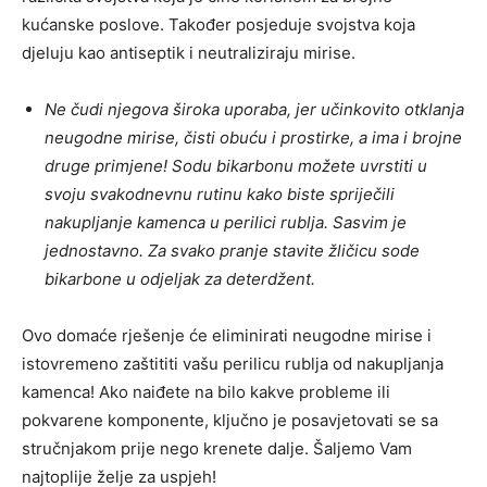
kućanske poslove. Također posjeduje svojstva koja
djeluju kao antiseptik i neutraliziraju mirise.
Ne čudi njegova široka uporaba, jer učinkovito otklanja
neugodne mirise, čisti obuću i prostirke, a ima i brojne
druge primjene! Sodu bikarbonu možete uvrstiti u
svoju svakodnevnu rutinu kako biste spriječili
nakupljanje kamenca u perilici rublja. Sasvim je
jednostavno. Za svako pranje stavite žličicu sode
bikarbone u odjeljak za deterdžent.
Ovo domaće rješenje će eliminirati neugodne mirise i
istovremeno zaštititi vašu perilicu rublja od nakupljanja
kamenca! Ako naiđete na bilo kakve probleme ili
pokvarene komponente, ključno je posavjetovati se sa
stručnjakom prije nego krenete dalje. Šaljemo Vam
najtoplije želje za uspjeh!