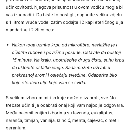
učinkovitosti. Njegova prisutnost u ovom vodiču mogla bi
vas iznenaditi. Da biste to postigli, napunite veliku zdjelu
s 1 litrom vruće vode, zatim dodajte 12 kapi eteričnog ulja
mandarine i 2 žlice octa.
Nakon toga uzmite krpu od mikrofibre, navlažite je i
očistite rubove i površinu posude. Ostavite da odstoji
15 minuta. Na kraju, upotrijebite drugu čistu, suhu krpu
da uklonite ostatke vlage. Sada možete uživati ​​u
prekrasnoj aromi i osjećaju svježine. Odaberite bilo
koje eterično ulje koje vam se sviđa.
S velikim izborom mirisa koje možete izabrati, sve što
trebate učiniti je odabrati onaj koji vam najbolje odgovara.
Među najomiljenijim izborima su lavanda, eukaliptus,
naranča, timijan, vanilija, klinčić, menta, čajevac, cimet i
geranium.