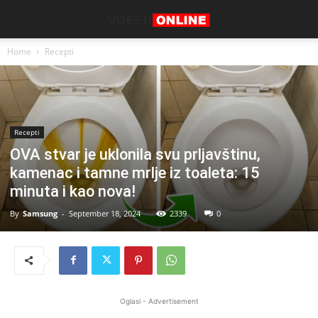
Home
Recepti
Recepti
OVA stvar je uklonila svu prljavštinu,
kamenac i tamne mrlje iz toaleta: 15
minuta i kao nova!
By
Samsung
-
September 18, 2024
2339
0
Oglasi - Advertisement