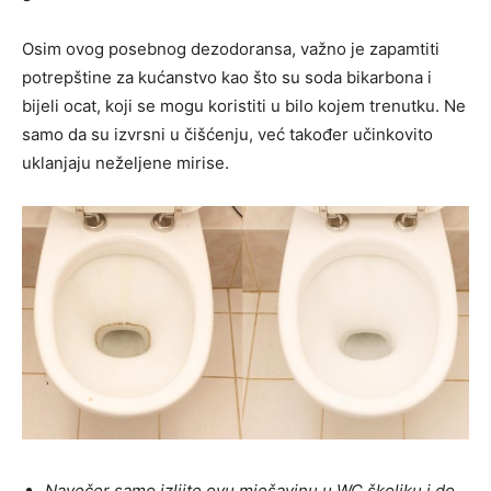
Osim ovog posebnog dezodoransa, važno je zapamtiti
potrepštine za kućanstvo kao što su soda bikarbona i
bijeli ocat, koji se mogu koristiti u bilo kojem trenutku. Ne
samo da su izvrsni u čišćenju, već također učinkovito
uklanjaju neželjene mirise.
Navečer samo izlijte ovu mješavinu u WC školjku i do