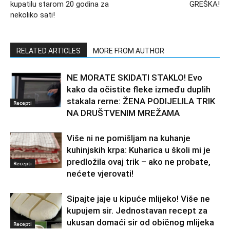
kupatilu starom 20 godina za
GREŠKA!
nekoliko sati!
RELATED ARTICLES
MORE FROM AUTHOR
NE MORATE SKIDATI STAKLO! Evo
kako da očistite fleke između duplih
stakala rerne: ŽENA PODIJELILA TRIK
Recepti
NA DRUŠTVENIM MREŽAMA
Više ni ne pomišljam na kuhanje
kuhinjskih krpa: Kuharica u školi mi je
predložila ovaj trik – ako ne probate,
Recepti
nećete vjerovati!
Sipajte jaje u kipuće mlijeko! Više ne
kupujem sir. Jednostavan recept za
ukusan domaći sir od običnog mlijeka
Recepti