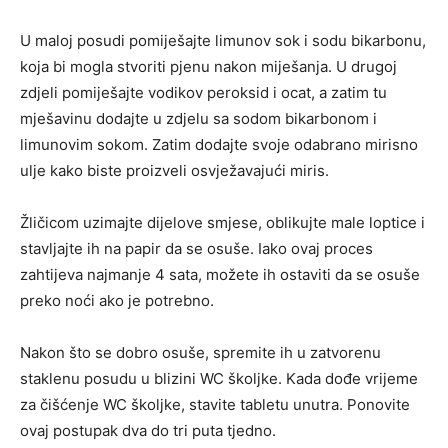
U maloj posudi pomiješajte limunov sok i sodu bikarbonu,
koja bi mogla stvoriti pjenu nakon miješanja. U drugoj
zdjeli pomiješajte vodikov peroksid i ocat, a zatim tu
mješavinu dodajte u zdjelu sa sodom bikarbonom i
limunovim sokom. Zatim dodajte svoje odabrano mirisno
ulje kako biste proizveli osvježavajući miris.
Žličicom uzimajte dijelove smjese, oblikujte male loptice i
stavljajte ih na papir da se osuše. Iako ovaj proces
zahtijeva najmanje 4 sata, možete ih ostaviti da se osuše
preko noći ako je potrebno.
Nakon što se dobro osuše, spremite ih u zatvorenu
staklenu posudu u blizini WC školjke. Kada dođe vrijeme
za čišćenje WC školjke, stavite tabletu unutra. Ponovite
ovaj postupak dva do tri puta tjedno.