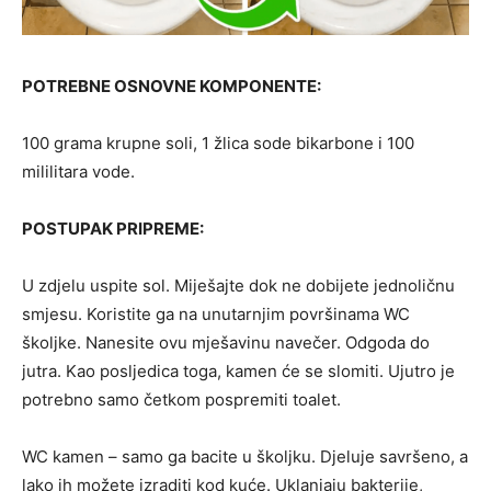
POTREBNE OSNOVNE KOMPONENTE:
100 grama krupne soli, 1 žlica sode bikarbone i 100
mililitara vode.
POSTUPAK PRIPREME:
U zdjelu uspite sol. Miješajte dok ne dobijete jednoličnu
smjesu. Koristite ga na unutarnjim površinama WC
školjke. Nanesite ovu mješavinu navečer. Odgoda do
jutra. Kao posljedica toga, kamen će se slomiti. Ujutro je
potrebno samo četkom pospremiti toalet.
WC kamen – samo ga bacite u školjku. Djeluje savršeno, a
lako ih možete izraditi kod kuće. Uklanjaju bakterije,